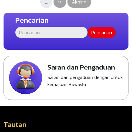
Halaman berikutnya
Last page
…
››
Akhir »
Pencarian
Saran dan Pengaduan
Saran dan pengaduan dengan untuk
kemajuan Bawaslu
Tautan