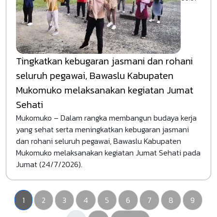
Tingkatkan kebugaran jasmani dan rohani
seluruh pegawai, Bawaslu Kabupaten
Mukomuko melaksanakan kegiatan Jumat
Sehati
Mukomuko – Dalam rangka membangun budaya kerja
yang sehat serta meningkatkan kebugaran jasmani
dan rohani seluruh pegawai, Bawaslu Kabupaten
Mukomuko melaksanakan kegiatan Jumat Sehati pada
Jumat (24/7/2026).
Halaman sekarang
Pengawasan
Pengawasan
Pengawasan
Pengawasan
Pengawasan
Pengawasan
Pengawasan
Pengaw
1
2
3
4
5
6
7
8
9